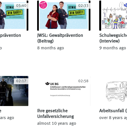
05:40
02:33
prävention
JWSL: Gewaltprävention
Schulwegsiche
(Beitrag)
(Interview)
o
8 months ago
9 months ago
02:17
02:58
e
Ihre gesetzliche
Arbeitsunfall 
Unfallversicherung
ars ago
over 8 years a
almost 10 years ago