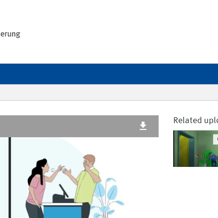
Related up
1080p
41.2 MB
Style options
Subtitles
720p
26.4 MB
Off
Quality
Automatic
480p
18.6 MB