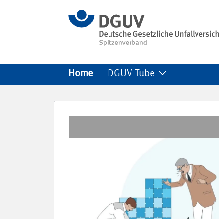
Skip to Main Content
Skip to Video Lists
Skip to Page Information
Home
DGUV Tube