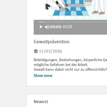
00:00
01:33
Gewaltprävention
11/03/2026
Beleidigungen, Bedrohungen, körperliche Gew
mögliche Gefahren bei der Arbeit.  

Gewalt kann dabei nicht nur zu offensichtlic
hat auch unterschiedliche psychische Auswir
Show more
hinaus hat Gewalt auch negative Folgen für d
Zusammenarbeit der Beschäftigten verschlech
Was können Betriebe für eine gewaltfreie Arb
Beschäftigten zu fördern? Ein kurzes Video
Prävention.
Newest