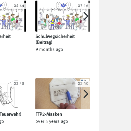
04:44
03:16
rheit
Schulwegsicherheit
(Beitrag)
9 months ago
02:48
02:50
(Feuerwehr)
FFP2-Masken
go
over 5 years ago