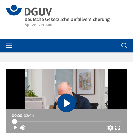
Skip to Main Content
Skip to Video Lists
Skip to Page Information
Settings
Quality
Automatic
Speed
Normal
00:00
02:44