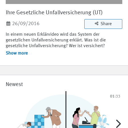
Ihre Gesetzliche Unfallversicherung (UT)
360p
17.4 MB
26/09/2016
Share
288p
12.6 MB
In einem neuen Erklärvideo wird das System der 
gesetzlichen Unfallversicherung erklärt. Was ist die 
gesetzliche Unfallversicherung? Wer ist versichert? 
108p
5.5 MB
Wogegen ist man versichert und wer sind die Träger der 
Show more
gesetzlichen Unfallversicherung? Diese und weitere Fragen 
werden in dem dreiminütigen Film beantwortet.
Newest
01:33